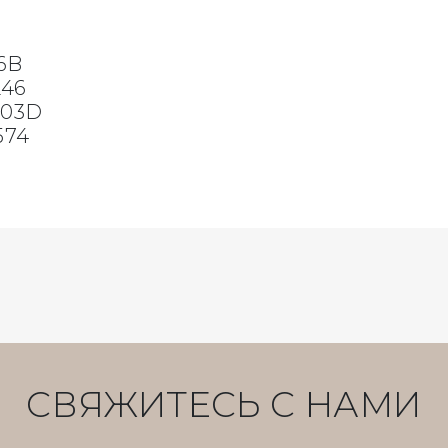
6B
246
403D
574
СВЯЖИТЕСЬ С НАМИ