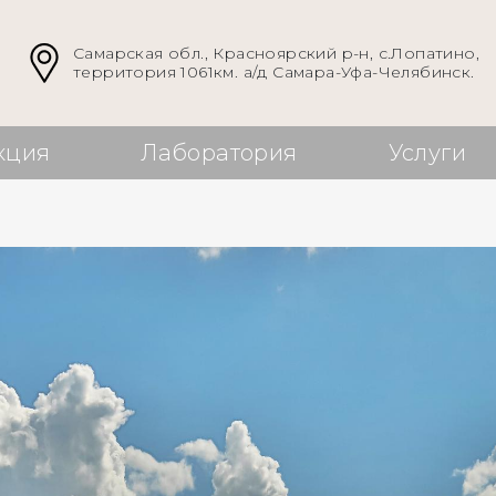
Самарская обл., Красноярский р-н, с.Лопатино,
территория 1061км. а/д Самара-Уфа-Челябинск.
кция
Лаборатория
Услуги